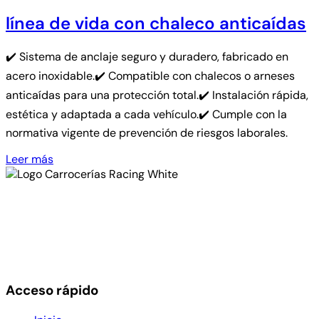
línea de vida con chaleco anticaídas
✔️ Sistema de anclaje seguro y duradero, fabricado en
acero inoxidable.✔️ Compatible con chalecos o arneses
anticaídas para una protección total.✔️ Instalación rápida,
estética y adaptada a cada vehículo.✔️ Cumple con la
normativa vigente de prevención de riesgos laborales.
Leer más
Empresa carrocera especializada en vehículos
industriales. Somos taller multimarca para toda clase de
reparaciones en tractoras, todas las marcas del mercado,
frigoríficos, cajas, bañeras, cubas, pintura y todo tipo de
volcadas por siniestros
Acceso rápido